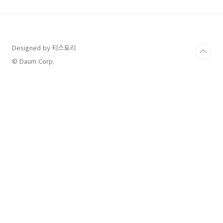
알아보겠습니다. 화사 콘서트 티켓팅 예매 화사
콘서트 티켓팅에 대한 내용은 현재 기본적인 내
용이 공개되어 있으며 선예매에 대한 자세한 인
증방법과 참여방법은 추후에 공개될 예정으로 업
데이트 시 내용 확인하여 추가하도록 하겠습니
Designed by 티스토리
다. 티켓 예매 - 인터파크 티켓 단독판매 티겟 가
© Daum Corp.
격 - R석: 110,000원 - S석: 99,000원 팬클럽..