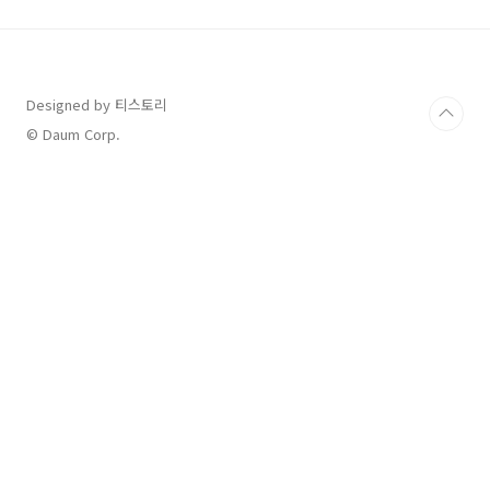
티켓 티켓 예매 일정- 2024년 11월 20일 수요일
오후 8시 티켓 가격- VIP석: 165,000원 - R석:
143,000원 - S석: 132,000원 - 가족 (2인석):
220,000원 티켓 예매 매수- 회차당 1인 2매 예
매 가능 휠체어석 예매 일정- 2024년 11월 21일
Designed by 티스토리
목요일 오전 9시부터 -..
© Daum Corp.