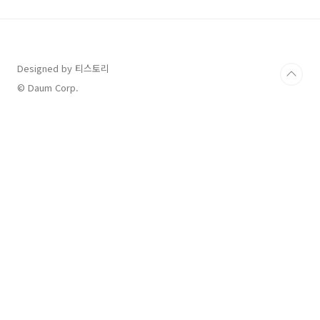
켓 단독판매 티켓 가격- R석: 165,000원 - S석:
143,000원 팬클럽 선예매 조건1.
BANG&JUNG&YOO&MOON 공식 멤버십 2. 문
종업 팬클럽 MOONW4LK 2기 3. 정대현 팬클럽
DABY 1기 - 가입하신 회원 분들 중 본 고연 예매
Designed by 티스토리
페이지 내에서 선예매 인증을 완료해야 참여 가
© Daum Corp.
능 주의사항- ..