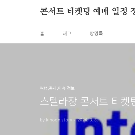
본문 바로가기
콘서트 티켓팅 예매 일정 
홈
태그
방명록
여행,축제,이슈 정보
스텔라장 콘서트 티켓팅 예매 
by kihoon.story
2024. 3. 8.