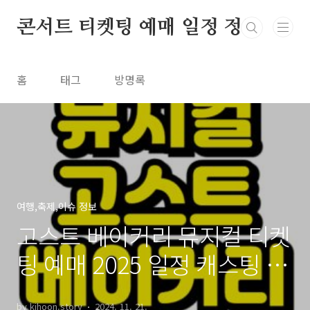
본문 바로가기
콘서트 티켓팅 예매 일정 정보
홈
태그
방명록
여행,축제,이슈 정보
고스트 베이커리 뮤지컬 티켓
팅 예매 2025 일정 캐스팅 회
차별 기본정보 총정리!
by kihoon.story
2024. 11. 21.