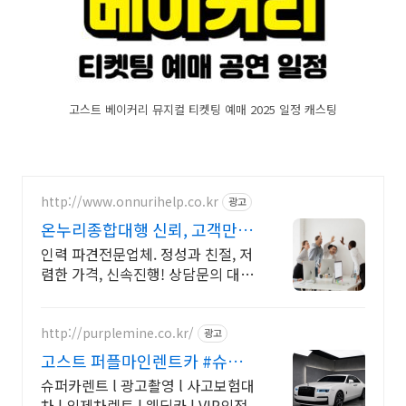
고스트 베이커리 뮤지컬 티켓팅 예매 2025 일정 캐스팅
http://www.onnurihelp.co.kr
광고
온누리종합대행 신뢰, 고객만
족, 서비스
인력 파견전문업체. 정성과 친절, 저
렴한 가격, 신속진행! 상담문의 대환
영
http://purplemine.co.kr/
광고
고스트 퍼플마인렌트카 #슈퍼
카 협찬문의 #방송렌트
슈퍼카렌트 l 광고촬영 l 사고보험대
차 l 외제차렌트 l 웨딩카 l VIP의전